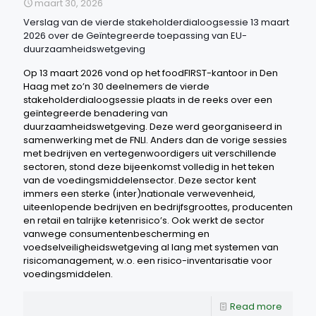
maart 30, 2026
Verslag van de vierde stakeholderdialoogsessie 13 maart
2026 over de Geïntegreerde toepassing van EU-
duurzaamheidswetgeving
Op 13 maart 2026 vond op het foodFIRST-kantoor in Den
Haag met zo’n 30 deelnemers de vierde
stakeholderdialoogsessie plaats in de reeks over een
geïntegreerde benadering van
duurzaamheidswetgeving. Deze werd georganiseerd in
samenwerking met de FNLI. Anders dan de vorige sessies
met bedrijven en vertegenwoordigers uit verschillende
sectoren, stond deze bijeenkomst volledig in het teken
van de voedingsmiddelensector. Deze sector kent
immers een sterke (inter)nationale verwevenheid,
uiteenlopende bedrijven en bedrijfsgroottes, producenten
en retail en talrijke ketenrisico’s. Ook werkt de sector
vanwege consumentenbescherming en
voedselveiligheidswetgeving al lang met systemen van
risicomanagement, w.o. een risico-inventarisatie voor
voedingsmiddelen.
Read more