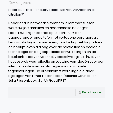
mei 6, 2026
foodFIRST: The Planetary Table “Kiezen, verzoenen of
uitruilen?”
Nederland in het voedselsysteem: dilemma’s tussen
wereldwijde ambities en Nederlandse belangen.
FoodFIRST organiseerde op 13 april 2026 een
agenderende ronde tafel met vertegenwoordigers uit
kennisinstellingen, ministeries, maatschappelijke partijen
en bedrijfsleven dialoog over de relatie tussen ecologie,
technologie en de geopolitieke ontwikkelingen en de
betekenis daarvan voor het voedselvraagstuk. Inzet van
het gesprek was reflectie en toetsing van ideeën voor een
internationale voedselstrategie voorbij simpele
tegenstellingen. De bijeenkomst werd ingeleid door
bijdragen van Elmar Hellendoorn (Atlantic Council) en
Julia Rijssenbeek (EthAM/foodFIRST).
Read more