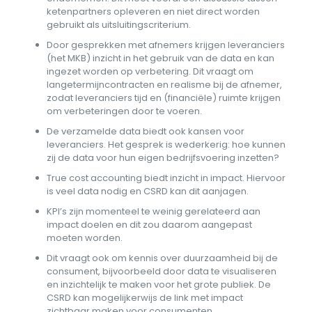
ketenpartners opleveren en niet direct worden
gebruikt als uitsluitingscriterium.
Door gesprekken met afnemers krijgen leveranciers
(het MKB) inzicht in het gebruik van de data en kan
ingezet worden op verbetering. Dit vraagt om
langetermijncontracten en realisme bij de afnemer,
zodat leveranciers tijd en (financiële) ruimte krijgen
om verbeteringen door te voeren.
De verzamelde data biedt ook kansen voor
leveranciers. Het gesprek is wederkerig: hoe kunnen
zij de data voor hun eigen bedrijfsvoering inzetten?
True cost accounting biedt inzicht in impact. Hiervoor
is veel data nodig en CSRD kan dit aanjagen.
KPI’s zijn momenteel te weinig gerelateerd aan
impact doelen en dit zou daarom aangepast
moeten worden.
Dit vraagt ook om kennis over duurzaamheid bij de
consument, bijvoorbeeld door data te visualiseren
en inzichtelijk te maken voor het grote publiek. De
CSRD kan mogelijkerwijs de link met impact
zichtbaar maken voor consumenten.