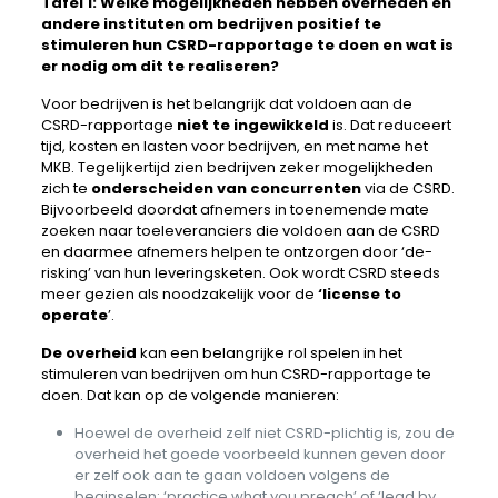
Tafel 1: Welke mogelijkheden hebben overheden en
andere instituten om bedrijven positief te
stimuleren hun CSRD-rapportage te doen en wat is
er nodig om dit te realiseren?
Voor bedrijven is het belangrijk dat voldoen aan de
CSRD-rapportage
niet te ingewikkeld
is. Dat reduceert
tijd, kosten en lasten voor bedrijven, en met name het
MKB. Tegelijkertijd zien bedrijven zeker mogelijkheden
zich te
onderscheiden van concurrenten
via de CSRD.
Bijvoorbeeld doordat afnemers in toenemende mate
zoeken naar toeleveranciers die voldoen aan de CSRD
en daarmee afnemers helpen te ontzorgen door ‘de-
risking’ van hun leveringsketen. Ook wordt CSRD steeds
meer gezien als noodzakelijk voor de
‘license to
operate
’.
De overheid
kan een belangrijke rol spelen in het
stimuleren van bedrijven om hun CSRD-rapportage te
doen. Dat kan op de volgende manieren:
Hoewel de overheid zelf niet CSRD-plichtig is, zou de
overheid het goede voorbeeld kunnen geven door
er zelf ook aan te gaan voldoen volgens de
beginselen: ‘practice what you preach’ of ‘lead by