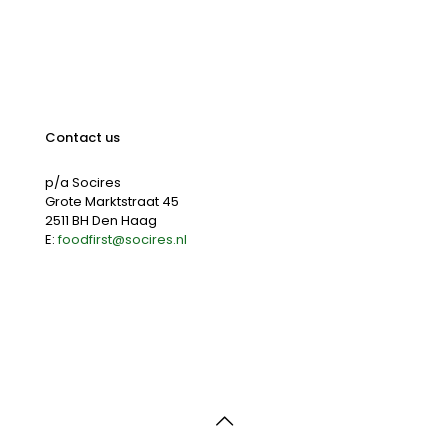
Contact us
p/a Socires
Grote Marktstraat 45
2511 BH Den Haag
E:
foodfirst@socires.nl