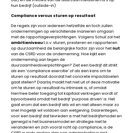
hun bedrijf (outside-in).
Compliance versus sturen op resultaat
De regels zijn voor iedereen hetzelfde en toch zullen
ondernemingen op verschillende manieren omgaan
met de rapportageverplichtingen. Volgens Schuil zal het
ambitieniveau
t.o.v. sturen, presteren en rapporteren
op duurzaamheid de belangrijke factor zijn voor het
nut
van de CSRD voor de onderneming. Hoe kijkt een
onderneming aan tegen de
duurzaamheidsverplichtingen? Ziet een bedrijf dit strikt
als een ‘compliance exercitie’ of als een kans om te
sturen op resultaat doordat het concrete impactdoelen
gaat stellen? Daarbij maakt het niet uit of deze motivatie
om te sturen op resultaat nu intrinsiek is, of omdat
hiermee beter toegang tot kapitaal verkregen wordt of
bijvoorbeeld omdat het bedrijf ‘purpose driven’ is. Het
gaat erom dat een bedrijf iets wil en niet alleen maar zo
snel mogelijk wil voldoen aan wetgeving. Daarentegen,
voor een bedrijf dat tevreden is met het bedrijfsmodel en
geneigd is het businessmodel en strategie niet te
veranderen en zich vooral richt op compliance, is de
CSRD is niets anders dan een
administratieve last