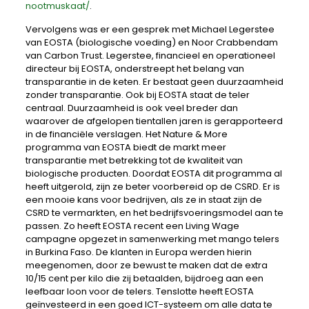
nootmuskaat/
.
Vervolgens was er een gesprek met Michael Legerstee
van EOSTA (biologische voeding) en Noor Crabbendam
van Carbon Trust. Legerstee, financieel en operationeel
directeur bij EOSTA, onderstreept het belang van
transparantie in de keten. Er bestaat geen duurzaamheid
zonder transparantie. Ook bij EOSTA staat de teler
centraal. Duurzaamheid is ook veel breder dan
waarover de afgelopen tientallen jaren is gerapporteerd
in de financiële verslagen. Het Nature & More
programma van EOSTA biedt de markt meer
transparantie met betrekking tot de kwaliteit van
biologische producten. Doordat EOSTA dit programma al
heeft uitgerold, zijn ze beter voorbereid op de CSRD. Er is
een mooie kans voor bedrijven, als ze in staat zijn de
CSRD te vermarkten, en het bedrijfsvoeringsmodel aan te
passen. Zo heeft EOSTA recent een Living Wage
campagne opgezet in samenwerking met mango telers
in Burkina Faso. De klanten in Europa werden hierin
meegenomen, door ze bewust te maken dat de extra
10/15 cent per kilo die zij betaalden, bijdroeg aan een
leefbaar loon voor de telers. Tenslotte heeft EOSTA
geïnvesteerd in een goed ICT-systeem om alle data te