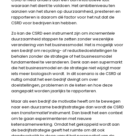
waaraan het dient te voldoen. Het ambitieniveau ten
aanzien van het sturen op duurzaamheid, presteren en
rapporteren is daarom dé factor voor het nut dat de
CSRD voor bedrijven kan hebben.
Zo kan de CSRD een instrument zijn om
incrementele
duurzaamheid stappen te zetten zonder wezenlijke
verandering van het businessmodel. Het is mogelijk voor
een bedrijf om recycling- of reductiedoelstellingen te
behalen zonder de strategie of het businessmodel
fundamenteel te veranderen. Denk aan een supermarkt
die het businessmodel en de strategie niet wijzigt maar
iets meer biologisch wordt. In dit scenario is de CSRD al
nuttig omdat het een bedrijf dwingt om over
doelstellingen, problemen in de keten en hoe deze
aangepakt worden jaarlijks te rapporteren.
Maar als een bedrijf de motivatie heeft om te bewegen
naar een duurzame bedrijfsstrategie dan wordt de CSRD
een
transformatief
instrument. Dan biedt het een context
om te gaan experimenteren met nieuwe
ketensamenwerking. Omdat het gekoppeld wordt aan
de bedrijfsstrategie geeft het ruimte om dit ook
daadwerkelijk te doen vanuit het perspectief van de