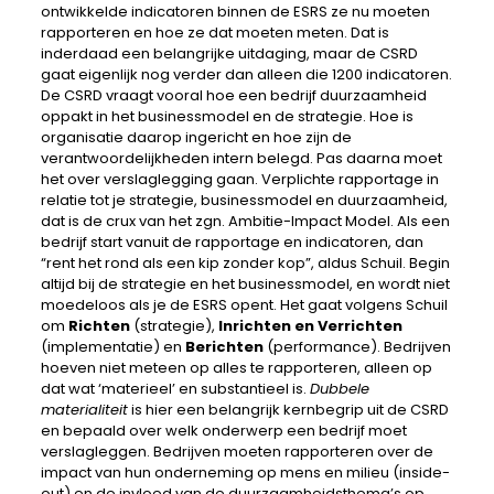
ontwikkelde indicatoren binnen de ESRS ze nu moeten
rapporteren en hoe ze dat moeten meten. Dat is
inderdaad een belangrijke uitdaging, maar de CSRD
gaat eigenlijk nog verder dan alleen die 1200 indicatoren.
De CSRD vraagt vooral hoe een bedrijf duurzaamheid
oppakt in het businessmodel en de strategie. Hoe is
organisatie daarop ingericht en hoe zijn de
verantwoordelijkheden intern belegd. Pas daarna moet
het over verslaglegging gaan. Verplichte rapportage in
relatie tot je strategie, businessmodel en duurzaamheid,
dat is de crux van het zgn. Ambitie-Impact Model. Als een
bedrijf start vanuit de rapportage en indicatoren, dan
“rent het rond als een kip zonder kop”, aldus Schuil. Begin
altijd bij de strategie en het businessmodel, en wordt niet
moedeloos als je de ESRS opent. Het gaat volgens Schuil
om
Richten
(strategie),
Inrichten en Verrichten
(implementatie) en
Berichten
(performance). Bedrijven
hoeven niet meteen op alles te rapporteren, alleen op
dat wat ‘materieel’ en substantieel is.
Dubbele
materialiteit
is hier een belangrijk kernbegrip uit de CSRD
en bepaald over welk onderwerp een bedrijf moet
verslagleggen. Bedrijven moeten rapporteren over de
impact van hun onderneming op mens en milieu (inside-
out) en de invloed van de duurzaamheidsthema’s op