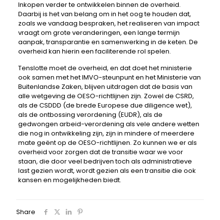
Inkopen verder te ontwikkelen binnen de overheid.
Daarbij is het van belang om in het oog te houden dat,
zoals we vandaag bespraken, het realiseren van impact
vraagt om grote veranderingen, een lange termijn
aanpak, transparantie en samenwerking in de keten. De
overheid kan hierin een faciliterende rol spelen.
Tenslotte moet de overheid, en dat doet het ministerie
ook samen met het IMVO-steunpunt en het Ministerie van
Buitenlandse Zaken, blijven uitdragen dat de basis van
alle wetgeving de OESO-richtlijnen zijn. Zowel de CSRD,
als de CSDDD (de brede Europese due diligence wet),
als de ontbossing verordening (EUDR), als de
gedwongen arbeid-verordening als vele andere wetten
die nog in ontwikkeling zijn, zijn in mindere of meerdere
mate geënt op de OESO-richtlijnen. Zo kunnen we er als
overheid voor zorgen dat de transitie waar we voor
staan, die door veel bedrijven toch als administratieve
last gezien wordt, wordt gezien als een transitie die ook
kansen en mogelijkheden biedt.
Share