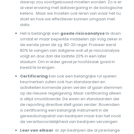
daarop zou voortgebouwd moeten worden. Zo is er
al veel ervaring met datavergaring in de biologische
ketens. Maar we moeten ook leren van waar het nu
stokt en hoe we effectiever kunnen omgaan met
data.
Het is belangrijk een
goede risicoanalyse
te doen
omdat er maar beperkte middelen zijn.Volg zeker in
de eerste jaren de zg. 80-20 regel: Probeer eerst
80% te vangen van datgene wat uit je risicoanalyse
volgt en doe dan die laatste 20% in een later
stadium. Om in ieder geval je hoofdzaak goed in
beeld te brengen.
Certificering
kan ook een belangrijke rol spelen:
keurmerken zullen ook hun standaarden en
activiteiten komende jaren verder af gaan stemmen
op de nieuwe regelgeving. Maar certificering alleen
is altijd onvoldoende. De eisen en standaarden die
de reporting directive stelt gaan verder. Bovendien
is certificering een belangrijk instrument in de
gereedschapskist van bedrijven maar kan het nooit
de verantwoordelijkheid van bedrijven vervangen.
Leer van elkaar
: er zijn bedrijven die al jarenlange