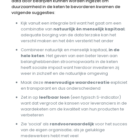
data door bedrijven kunnen worden ingezet om
duurzaamheid in de keten te bevorderen kwamen de
volgende suggesties:
Kijk vanuit een integrale bril want het gaat om een
combinatie van
natuurlijk èn menselijk kapitaal
;
adequate borging van de data terzake kan het
verschil maken en het één versterkt het ander
Combineer natuurlijk en menselijk kapitaal,
in de
hele keten
. Het geven van een beter leven aan
belanghebbenden stroomopwaarts in de keten
heeft sociale impact want hierdoor investeren zij
weer in zichzelf en de natuurlijke omgeving
Maak deze
meervoudige waardecreatie
expliciet
en transparant en dus onderscheidend
Zet in op
leefbaar loon
(een typisch S-indicator)
want dat vergroot de kansen voor leveranciers in de
waardeketen om de kwaliteit van hun producten te
verbeteren
Zie ‘social’ als
randvoorwaardelijk
voor het succes
van de eigen organisatie; als je gelukkige
medewerkers hebt met veel