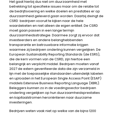
Het gaat hierbij dus niet om duurzaamheid met
betrekking tot specifieke issues maar om de relatie tot
de bedrijfsvoering en welke doelen en prestaties er op
duurzaamheid geleverd gaan worden. Daarbij dwingt de
CSRD bedrijven vooruit te kijken naar de hele
waardeketen en niet alleen de eigen entiteit. De CSRD
moet gaan passen in een lange termijn
duurzaamheidsstrategie. Daarmee zorgt zij ervoor dat
investeerders en andere belanghebbenden
transparante en betrouwbare informatie krijgen
waarmee zij bedrijven onderling kunnen vergelijken. De
European Sustainability Reporting Standards (de ESRS),
die de kern vormen van de CSRD, zijn hiertoe een
belangrijk en verplicht middel. Bedrijven moeten vanaf
2027 de extern geverifieerde data die zijn verzameld in
lijn met de toepasselijke standaarden uiteindelijk labelen
en uploaden in het European Single Access Point (ESAP)
middels Extensive Business Reporting Language (XBRL).
Beleggers kunnen zo in de voedingssector bedrijven
onderling vergelijken op hun duurzaamheidsprestaties
en kapitaalstromen heroriënteren naar duurzame
investeringen.
Bedrijven weten vaak niet op welke van de bijna 1200