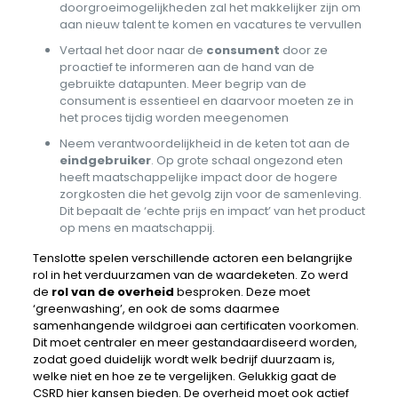
doorgroeimogelijkheden zal het makkelijker zijn om
aan nieuw talent te komen en vacatures te vervullen
Vertaal het door naar de
consument
door ze
proactief te informeren aan de hand van de
gebruikte datapunten. Meer begrip van de
consument is essentieel en daarvoor moeten ze in
het proces tijdig worden meegenomen
Neem verantwoordelijkheid in de keten tot aan de
eindgebruiker
. Op grote schaal ongezond eten
heeft maatschappelijke impact door de hogere
zorgkosten die het gevolg zijn voor de samenleving.
Dit bepaalt de ‘echte prijs en impact’ van het product
op mens en maatschappij.
Tenslotte spelen verschillende actoren een belangrijke
rol in het verduurzamen van de waardeketen. Zo werd
de
rol van de overheid
besproken. Deze moet
‘greenwashing’, en ook de soms daarmee
samenhangende wildgroei aan certificaten voorkomen.
Dit moet centraler en meer gestandaardiseerd worden,
zodat goed duidelijk wordt welk bedrijf duurzaam is,
welke niet en hoe ze te vergelijken. Gelukkig gaat de
CSRD hier kansen bieden. De overheid moet ook actief