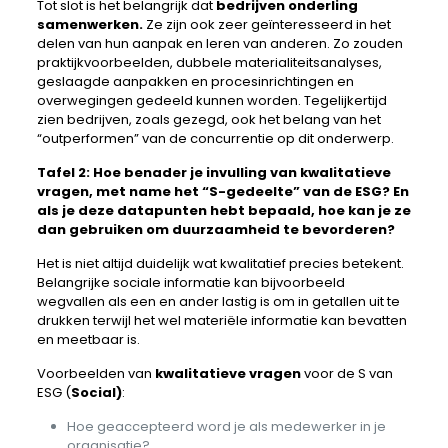
Tot slot is het belangrijk dat
bedrijven onderling
samenwerken.
Ze zijn ook zeer geïnteresseerd in het
delen van hun aanpak en leren van anderen. Zo zouden
praktijkvoorbeelden, dubbele materialiteitsanalyses,
geslaagde aanpakken en procesinrichtingen en
overwegingen gedeeld kunnen worden. Tegelijkertijd
zien bedrijven, zoals gezegd, ook het belang van het
“outperformen” van de concurrentie op dit onderwerp.
Tafel 2: Hoe benader je invulling van kwalitatieve
vragen, met name het “S-gedeelte” van de ESG? En
als je deze datapunten hebt bepaald, hoe kan je ze
dan gebruiken om duurzaamheid te bevorderen?
Het is niet altijd duidelijk wat kwalitatief precies betekent.
Belangrijke sociale informatie kan bijvoorbeeld
wegvallen als een en ander lastig is om in getallen uit te
drukken terwijl het wel materiële informatie kan bevatten
en meetbaar is.
Voorbeelden van
kwalitatieve vragen
voor de S van
ESG (
Social)
:
Hoe geaccepteerd word je als medewerker in je
organisatie?