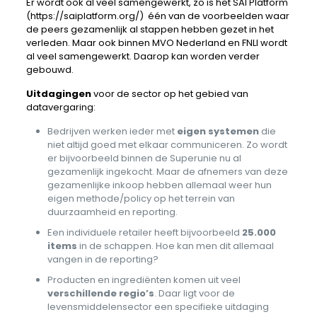
Er wordt ook al veel samengewerkt, zo is het SAI Platform
(https://saiplatform.org/) één van de voorbeelden waar
de peers gezamenlijk al stappen hebben gezet in het
verleden. Maar ook binnen MVO Nederland en FNLI wordt
al veel samengewerkt. Daarop kan worden verder
gebouwd.
Uitdagingen
voor de sector op het gebied van
datavergaring:
Bedrijven werken ieder met
eigen systemen
die
niet altijd goed met elkaar communiceren. Zo wordt
er bijvoorbeeld binnen de Superunie nu al
gezamenlijk ingekocht. Maar de afnemers van deze
gezamenlijke inkoop hebben allemaal weer hun
eigen methode/policy op het terrein van
duurzaamheid en reporting.
Een individuele retailer heeft bijvoorbeeld
25.000
items
in de schappen. Hoe kan men dit allemaal
vangen in de reporting?
Producten en ingrediënten komen uit veel
verschillende regio’s
. Daar ligt voor de
levensmiddelensector een specifieke uitdaging