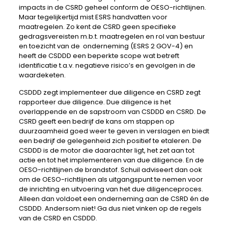
impacts in de CSRD geheel conform de OESO-richtlijnen.
Maar tegelijkertijd mist ESRS handvatten voor
maatregelen. Zo kent de CSRD geen specifieke
gedragsvereisten m.b.t. maatregelen en rol van bestuur
en toezicht van de onderneming (ESRS 2 GOV-4) en
heeft de CSDDD een beperkte scope wat betreft
identificatie t.a.v. negatieve risico’s en gevolgen in de
waardeketen.
CSDDD zegt implementeer due diligence en CSRD zegt
rapporteer due diligence. Due diligence is het
overlappende en de sapstroom van CSDDD en CSRD. De
CSRD geeft een bedrijf de kans om stappen op
duurzaamheid goed weer te geven in verslagen en biedt
een bedrijf de gelegenheid zich positief te etaleren. De
CSDDD is de motor die daarachter ligt, het zet aan tot
actie en tot het implementeren van due diligence. En de
OESO-richtlijnen de brandstof. Schuil adviseert dan ook
om de OESO-richtlijnen als uitgangspunt te nemen voor
de inrichting en uitvoering van het due diligenceproces.
Alleen dan voldoet een onderneming aan de CSRD én de
CSDDD. Andersom niet! Ga dus niet vinken op de regels
van de CSRD en CSDDD.