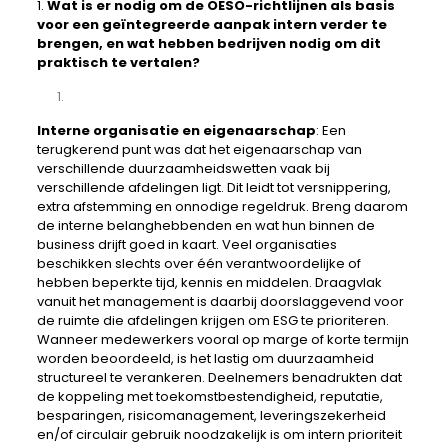
1.
Wat is er nodig om de OESO-richtlijnen als basis
voor een geïntegreerde aanpak intern verder te
brengen, en wat hebben bedrijven nodig om dit
praktisch te vertalen?
Interne organisatie en eigenaarschap
: Een
terugkerend punt was dat het eigenaarschap van
verschillende duurzaamheidswetten vaak bij
verschillende afdelingen ligt. Dit leidt tot versnippering,
extra afstemming en onnodige regeldruk. Breng daarom
de interne belanghebbenden en wat hun binnen de
business drijft goed in kaart. Veel organisaties
beschikken slechts over één verantwoordelijke of
hebben beperkte tijd, kennis en middelen. Draagvlak
vanuit het management is daarbij doorslaggevend voor
de ruimte die afdelingen krijgen om ESG te prioriteren.
Wanneer medewerkers vooral op marge of korte termijn
worden beoordeeld, is het lastig om duurzaamheid
structureel te verankeren. Deelnemers benadrukten dat
de koppeling met toekomstbestendigheid, reputatie,
besparingen, risicomanagement, leveringszekerheid
en/of circulair gebruik noodzakelijk is om intern prioriteit