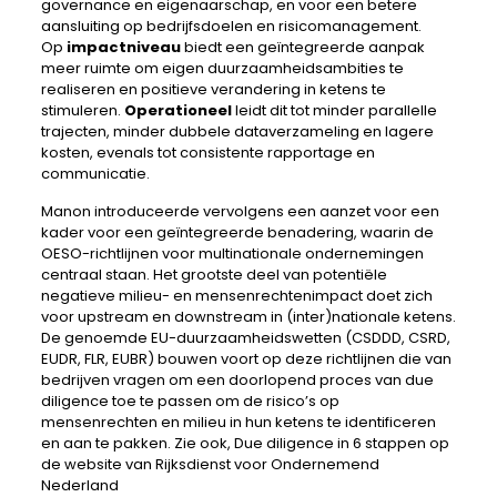
governance en eigenaarschap, en voor een betere
aansluiting op bedrijfsdoelen en risicomanagement.
Op
impactniveau
biedt een geïntegreerde aanpak
meer ruimte om eigen duurzaamheidsambities te
realiseren en positieve verandering in ketens te
stimuleren.
Operationeel
leidt dit tot minder parallelle
trajecten, minder dubbele dataverzameling en lagere
kosten, evenals tot consistente rapportage en
communicatie.
Manon introduceerde vervolgens een aanzet voor een
kader voor een geïntegreerde benadering, waarin de
OESO-richtlijnen voor multinationale ondernemingen
centraal staan. Het grootste deel van potentiële
negatieve milieu- en mensenrechtenimpact doet zich
voor upstream en downstream in (inter)nationale ketens.
De genoemde EU-duurzaamheidswetten (CSDDD, CSRD,
EUDR, FLR, EUBR) bouwen voort op deze richtlijnen die van
bedrijven vragen om een doorlopend proces van due
diligence toe te passen om de risico’s op
mensenrechten en milieu in hun ketens te identificeren
en aan te pakken. Zie ook, Due diligence in 6 stappen op
de website van Rijksdienst voor Ondernemend
Nederland