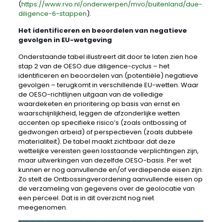
(
https://www.rvo.nl/onderwerpen/mvo/buitenland/due-
diligence-6-stappen
).
Het identificeren en beoordelen van negatieve
gevolgen in EU-wetgeving
Onderstaande tabel illustreert dit door te laten zien hoe
stap 2 van de OESO due diligence-cyclus – het
identificeren en beoordelen van (potentiële) negatieve
gevolgen – terugkomt in verschillende EU-wetten. Waar
de OESO-richtlijnen uitgaan van de volledige
waardeketen en prioritering op basis van ernst en
waarschijnlijkheid, leggen de afzonderlijke wetten
accenten op specifieke risico’s (zoals ontbossing of
gedwongen arbeid) of perspectieven (zoals dubbele
materialiteit). De tabel maakt zichtbaar dat deze
wettelijke vereisten geen losstaande verplichtingen zijn,
maar uitwerkingen van dezelfde OESO-basis. Per wet
kunnen er nog aanvullende en/of verdiepende eisen zijn.
Zo stelt de Ontbossingverordening aanvullende eisen op
de verzameling van gegevens over de geolocatie van
een perceel. Dat is in dit overzicht nog niet
meegenomen.