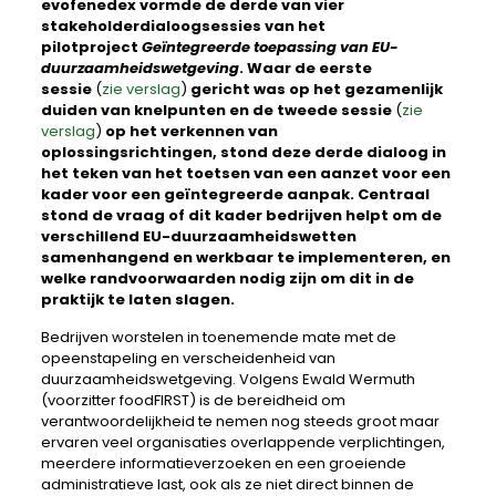
evofenedex vormde de derde van vier
stakeholderdialoogsessies van het
pilotproject
Geïntegreerde toepassing van EU-
duurzaamheidswetgeving
. Waar de eerste
sessie
(
zie verslag
)
gericht was op het gezamenlijk
duiden van knelpunten en de tweede sessie
(
zie
verslag
)
op het verkennen van
oplossingsrichtingen, stond deze derde dialoog in
het teken van het toetsen van een aanzet voor een
kader voor een geïntegreerde aanpak. Centraal
stond de vraag of dit kader bedrijven helpt om de
verschillend EU-duurzaamheidswetten
samenhangend en werkbaar te implementeren, en
welke randvoorwaarden nodig zijn om dit in de
praktijk te laten slagen.
Bedrijven worstelen in toenemende mate met de
opeenstapeling en verscheidenheid van
duurzaamheidswetgeving. Volgens Ewald Wermuth
(voorzitter foodFIRST) is de bereidheid om
verantwoordelijkheid te nemen nog steeds groot maar
ervaren veel organisaties overlappende verplichtingen,
meerdere informatieverzoeken en een groeiende
administratieve last, ook als ze niet direct binnen de