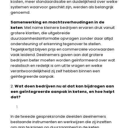
kosten, meer standaardisatie en duidelijkheid over welke
systemen waarvoor geschikt zijn, werden als belangrijk
genoemd.
Samenwerking en machtsverhoudingen in de
keten
: Met name kleinere bedrijven ervaren druk vanuit
grotere klanten, die uitgebreide
duurzaamheidsinformatie opvragen zonder daar altijd
ondersteuning of erkenning tegenover te stellen.
Tegelijkertijd blijven prijs en commerciële voorwaarden
vaak leidend. Deelnemers gaven aan dat grotere
bedrijven beter moeten worden geïnformeerd over wat
realistisch en redelijk is om uit te vragen en welke
verantwoordelijkheid zij zelf hebben binnen een
geïntegreerde aanpak.
2.
Wat doen bedrijven nu al dat kan bijdragen aan
een geïntegreerde aanpak in ketens, en hoe helpt
dat?
In de tweede gespreksronde deelden deelnemers
bestaande instrumenten en werkwijzen die zij inzetten
om grip te krijgen op duurzaamheid in de keten.