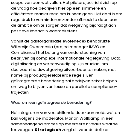
scope van een wet vallen. Het pilotproject richt zich op
de vraag hoe bedrijven hier op een slimmere en
efficiëntere manier mee om kunnen gaan. Het doel is om
regeldruk te verminderen zonder afbreuk te doen aan
de ambitie om te zorgen dat wetgeving bijdraagt aan
positieve impact in waardeketens.
Vanuit de gastorganisatie evofenedex benadrukte
Willemijn Gwanmesia (projectmanager IMVO en
Compliance) het belang van ondersteuning van
bedrijven bij complexe, internationale regelgeving. Data,
digitalisering en vereenvoudiging zijn cruciaal om
duurzaamheidswetgeving uitvoerbaar te maken, met
name bij productgerelateerde regels. Een
geïntegreerde benadering zal bedrijven zeker helpen
om weg te blijven van losse en parallelle compliance-
trajecten.
Waarom een geïntegreerde benadering?
Het integreren van verschillende duurzaamheidswetten
kan volgens de moderator, Manon Wolfkamp, in één
samenhangend proces op meerdere niveaus waarde
toevoegen.
Strategisch
zorgt dit voor duidelijker