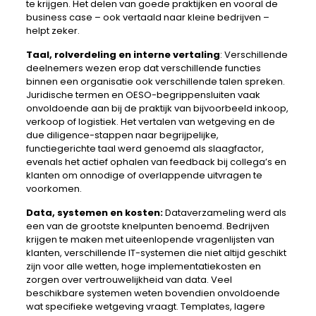
te krijgen. Het delen van goede praktijken en vooral de
business case – ook vertaald naar kleine bedrijven –
helpt zeker.
Taal, rolverdeling en interne vertaling
: Verschillende
deelnemers wezen erop dat verschillende functies
binnen een organisatie ook verschillende talen spreken.
Juridische termen en OESO-begrippensluiten vaak
onvoldoende aan bij de praktijk van bijvoorbeeld inkoop,
verkoop of logistiek. Het vertalen van wetgeving en de
due diligence-stappen naar begrijpelijke,
functiegerichte taal werd genoemd als slaagfactor,
evenals het actief ophalen van feedback bij collega’s en
klanten om onnodige of overlappende uitvragen te
voorkomen.
Data, systemen en kosten:
Dataverzameling werd als
een van de grootste knelpunten benoemd. Bedrijven
krijgen te maken met uiteenlopende vragenlijsten van
klanten, verschillende IT-systemen die niet altijd geschikt
zijn voor alle wetten, hoge implementatiekosten en
zorgen over vertrouwelijkheid van data. Veel
beschikbare systemen weten bovendien onvoldoende
wat specifieke wetgeving vraagt. Templates, lagere