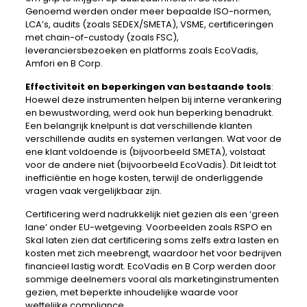
Genoemd werden onder meer bepaalde ISO-normen,
LCA’s, audits (zoals SEDEX/SMETA), VSME, certificeringen
met chain-of-custody (zoals FSC),
leveranciersbezoeken en platforms zoals EcoVadis,
Amfori en B Corp.
Effectiviteit en beperkingen van bestaande tools
:
Hoewel deze instrumenten helpen bij interne verankering
en bewustwording, werd ook hun beperking benadrukt.
Een belangrijk knelpunt is dat verschillende klanten
verschillende audits en systemen verlangen. Wat voor de
ene klant voldoende is (bijvoorbeeld SMETA), volstaat
voor de andere niet (bijvoorbeeld EcoVadis). Dit leidt tot
inefficiëntie en hoge kosten, terwijl de onderliggende
vragen vaak vergelijkbaar zijn.
Certificering werd nadrukkelijk niet gezien als een ‘green
lane’ onder EU-wetgeving. Voorbeelden zoals RSPO en
Skal laten zien dat certificering soms zelfs extra lasten en
kosten met zich meebrengt, waardoor het voor bedrijven
financieel lastig wordt. EcoVadis en B Corp werden door
sommige deelnemers vooral als marketinginstrumenten
gezien, met beperkte inhoudelijke waarde voor
wettelijke compliance.