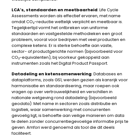
LCA’s, standaarden en meetbaarheid
: Life Cycle
Assessments worden als effectief ervaren, met name
omdat CO₂-reductie wettelijk verplicht en meetbaar is.
Tegelijkertijd vormt het ontbreken van uniforme
standaarden en vastgestelde methodieken een groot
probleem, vooral voor bedrijven met veel producten en
complexe ketens. Er is sterke behoefte aan vaste,
sector- of productgerichte normen (bijvoorbeeld voor
CO₂-equivalenten), bij voorkeur gekoppeld aan
instrumenten zoals het Digital Product Passport.
Datadeling en ketensamenwerking
: Databases en
dataplatforms, zoals GS1, werden gezien als kansrijk voor
harmonisatie en standaardisering, maar roepen ook
vragen op over vertrouwelijkheid en verschillen in
nationale wetgeving rond datadeling (bijvoorbeeld
geodata). Met name in sectoren zoals distributie en
logistiek, waar samenwerking met concurrenten
gevoelig ligt, is behoefte aan veilige manieren om data
te delen zonder concurrentiegevoelige informatie prijs te
geven. Amfori werd genoemd als tool die dit deels
faciliteert.