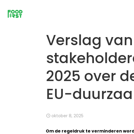
Verslag van
stakeholder
2025 over d
EU-duurzaa
oktober 8, 2025
Om de regeldruk te verminderen word