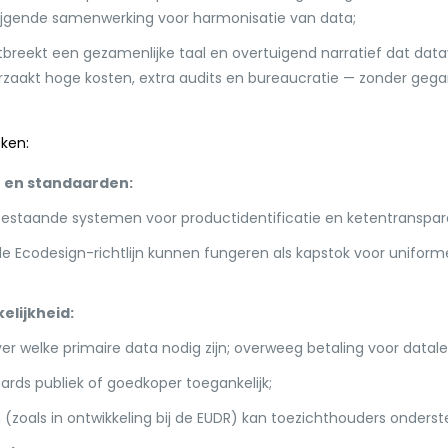
ijgende samenwerking voor harmonisatie van data;
ntbreekt een gezamenlijke taal en overtuigend narratief dat dat
rzaakt hoge kosten, extra audits en bureaucratie — zonder geg
ken:
 en standaarden:
staande systemen voor productidentificatie en ketentranspara
de Ecodesign-richtlijn kunnen fungeren als kapstok voor uniform
elijkheid:
er welke primaire data nodig zijn; overweeg betaling voor datale
ds publiek of goedkoper toegankelijk;
 (zoals in ontwikkeling bij de EUDR) kan toezichthouders onders