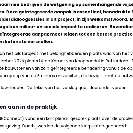
waarmee bedrijven de wetgeving op samenhangende wijze
s. Deze geïntegreerde aanpak is essentieel, benadrukte 
derdialoogsessies in dit project, in zijn welkomstwoord. B
egels én milieu- en sociale impact te realiseren. Bovendien
ïntegreerde aanpak moet leiden tot een betere praktische
n ketens te versnellen.
 van het pilotproject met belanghebbenden plaats waarvan het 
ember 2025 plaats bij de Kamer van Koophandel in Rotterdam. T
e bouwstenen van zo’n geïntegreerde benadering vanuit de oper
rkgroep van de Erasmus universiteit, die bezig is met de ontwi
 downloaden. De tekst van het verslag gaat daaronder verder.
en aan in de praktijk
Connect) vond een kort plenair gesprek plaats over de probl
 wetgeving. Daarbij werden de volgende leerpunten genoemd: