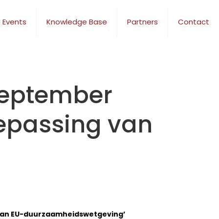
 Events
Knowledge Base
Partners
Contact
september
oepassing van
 van EU-duurzaamheidswetgeving’