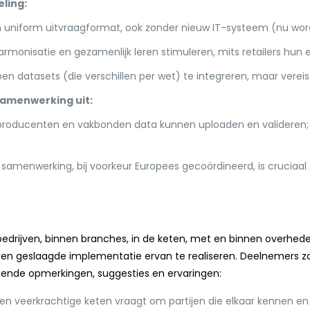
ling:
n uniform uitvraagformat, ook zonder nieuw IT-systeem (nu wordt
rmonisatie en gezamenlijk leren stimuleren, mits retailers hun
pen datasets (die verschillen per wet) te integreren, maar vereis
samenwerking uit:
 producenten en vakbonden data kunnen uploaden en valideren
samenwerking, bij voorkeur Europees gecoördineerd, is cruciaal 
edrijven, binnen branches, in de keten, met en binnen overheden
n geslaagde implementatie ervan te realiseren. Deelnemers z
nde opmerkingen, suggesties en ervaringen:
en veerkrachtige keten vraagt om partijen die elkaar kennen e