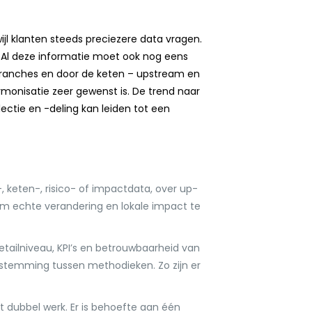
ijl klanten steeds preciezere data vragen.
g. Al deze informatie moet ook nog eens
 branches en door de keten – upstream en
onisatie zeer gewenst is. De trend naar
ctie en -deling kan leiden tot een
, keten-, risico- of impactdata, over up-
echte verandering en lokale impact te
detailniveau, KPI’s en betrouwbaarheid van
fstemming tussen methodieken. Zo zijn er
t dubbel werk. Er is behoefte aan één