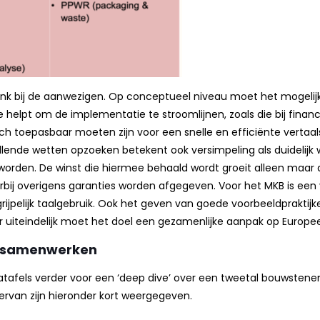
k bij de aanwezigen. Op conceptueel niveau moet het mogelijk
helpt om de implementatie te stroomlijnen, zoals die bij financi
h toepasbaar moeten zijn voor een snelle en efficiënte vertaals
lende wetten opzoeken betekent ook versimpeling als duidelijk
worden. De winst die hiermee behaald wordt groeit alleen maar 
bij overigens garanties worden afgegeven. Voor het MKB is een
pelijk taalgebruik. Ook het geven van goede voorbeeldpraktijken 
uiteindelijk moet het doel een gezamenlijke aanpak op Europees
n samenwerken
afels verder voor een ‘deep dive’ over een tweetal bouwstenen
rvan zijn hieronder kort weergegeven.