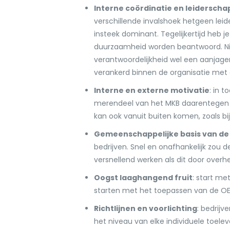
Interne coördinatie en leiderscha
verschillende invalshoek hetgeen leid
insteek dominant. Tegelijkertijd heb 
duurzaamheid worden beantwoord. Ni
verantwoordelijkheid wel een aanjage
verankerd binnen de organisatie me
Interne en externe motivatie
: in 
merendeel van het MKB daarentegen is 
kan ook vanuit buiten komen, zoals bi
Gemeenschappelijke basis van de 
bedrijven. Snel en onafhankelijk zou 
versnellend werken als dit door over
Oogst laaghangend fruit
: start me
starten met het toepassen van de O
Richtlijnen en voorlichting
: bedrijv
het niveau van elke individuele toel