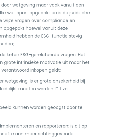
 door wetgeving maar vaak vanuit een
lke wet apart opgepakt en is de juridische
rde wijze vragen over compliance en
n opgepakt hoewel vanuit deze
zaamheid hebben de ESG-functie stevig
heden;
 de keten ESG-gerelateerde vragen. Het
 grote intrinsieke motivatie uit maar het
r verantwoord inkopen geldt;
er wetgeving, is er grote onzekerheid bij
uidelijkt moeten worden. Dit zal
oorbeeld kunnen worden geoogst door te
 implementeren en rapporteren: is dit op
behoefte aan meer richtinggevende