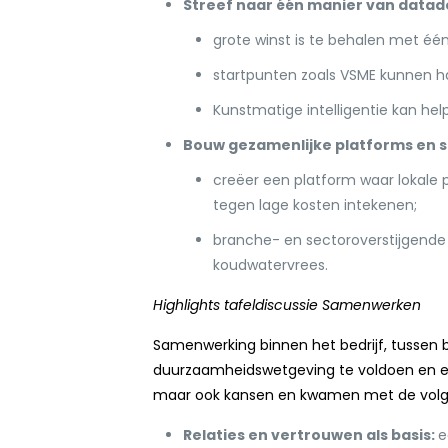
Streef naar één manier van datade
grote winst is te behalen met éé
startpunten zoals VSME kunnen ha
Kunstmatige intelligentie kan hel
Bouw gezamenlijke platforms en 
creëer een platform waar lokale
tegen lage kosten intekenen;
branche- en sectoroverstijgende 
koudwatervrees.
Highlights tafeldiscussie Samenwerken
Samenwerking binnen het bedrijf, tussen b
duurzaamheidswetgeving te voldoen en ee
maar ook kansen en kwamen met de volge
Relaties en vertrouwen als basis:
e