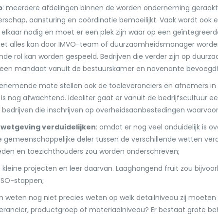
p
: meerdere afdelingen binnen de worden onderneming geraakt
erschap, aansturing en coördinatie bemoeilijkt. Vaak wordt ook e
je elkaar nodig en moet er een plek zijn waar op een geïntegree
et alles kan door IMVO-team of duurzaamheidsmanager worde
nde rol kan worden gespeeld. Bedrijven die verder zijn op duur
t een mandaat vanuit de bestuurskamer en navenante bevoegd
toenemende mate stellen ook de toeleveranciers en afnemers in
nog afwachtend. Idealiter gaat er vanuit de bedrijfscultuur een
j bedrijven die inschrijven op overheidsaanbestedingen waarvoo
wetgeving verduidelijken
: omdat er nog veel onduidelijk is ov
de gemeenschappelijke deler tussen de verschillende wetten verd
heden en toezichthouders zou worden onderschreven;
t kleine projecten en leer daarvan. Laaghangend fruit zou bijv
ESO-stappen;
en weten nog niet precies weten op welk detailniveau zij moeten
everancier, productgroep of materiaalniveau? Er bestaat grote 