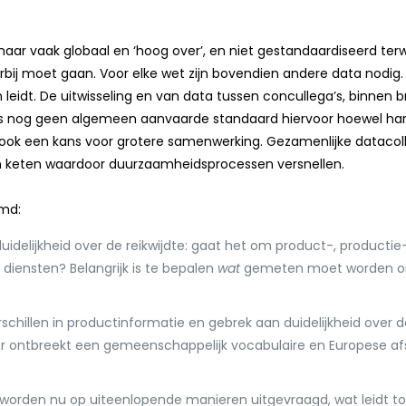
aar vaak globaal en ‘hoog over’, en niet gestandaardiseerd terw
aarbij moet gaan. Voor elke wet zijn bovendien andere data nodi
leidt. De uitwisseling en van data tussen concullega’s, binnen
is nog geen algemeen aanvaarde standaard hiervoor hoewel harm
ook een kans voor grotere samenwerking. Gezamenlijke datacolle
een keten waardoor duurzaamheidsprocessen versnellen.
emd:
uidelijkheid over de reikwijdte: gaat het om product-, productie-
iensten? Belangrijk is te bepalen
wat
gemeten moet worden om 
rschillen in productinformatie en gebrek aan duidelijkheid over 
 Er ontbreekt een gemeenschappelijk vocabulaire en Europese a
 worden nu op uiteenlopende manieren uitgevraagd, wat leidt to