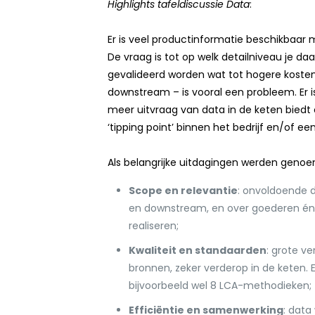
Highlights tafeldiscussie Data
:
Er is veel productinformatie beschikbaar m
De vraag is tot op welk detailniveau je d
gevalideerd worden wat tot hogere kosten 
downstream – is vooral een probleem. Er 
meer uitvraag van data in de keten biedt 
‘tipping point’ binnen het bedrijf en/of 
Als belangrijke uitdagingen werden geno
Scope en relevantie
: onvoldoende d
en downstream, en over goederen én d
realiseren;
Kwaliteit en standaarden
: grote ve
bronnen, zeker verderop in de keten.
bijvoorbeeld wel 8 LCA-methodieken;
Efficiëntie en samenwerking
: data